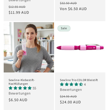
Normaler
Verkaufspreis
$32.50 AUD
Normaler
Verkaufspreis
$12.55 AUD
Preis
Von $6.50 AUD
Preis
$11.99 AUD
Sale
Sewline-Klebestift-
Sewline Trio COLOR Bleistift
Nachfüllungen
4
55
Bewertungen
Bewertungen
Normaler
Verkaufspreis
$24.95 AUD
Normaler
$6.50 AUD
Preis
$24.00 AUD
Preis