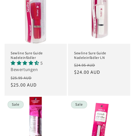
Sewline Sure Guide
Sewline Sure Guide
Nadeleinfädler
Nadeleinfädler LN
5
Normaler
Verkaufspreis
$24.95 AUD
Bewertungen
Preis
$24.00 AUD
Normaler
Verkaufspreis
$25.95 AUD
Preis
$25.00 AUD
Sale
Sale