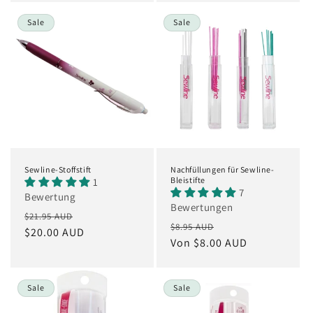
Sale
Sale
Sewline-Stoffstift
Nachfüllungen für Sewline-
Bleistifte
1
7
Bewertung
Bewertungen
Normaler
Verkaufspreis
$21.95 AUD
Normaler
Verkaufspreis
$8.95 AUD
Preis
$20.00 AUD
Preis
Von $8.00 AUD
Sale
Sale