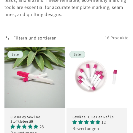
leads, and erasers. These refillable, eco-friendly marking
r
tools are essential for accurate template marking, seam
lines, and quilting designs.
i
e
Filtern und sortieren
16 Produkte
:
Sale
Sale
Sue Daley Sewline
Sewline | Glue Pen Refills
Stoffklebestift
12
28
Bewertungen
Bewertungen