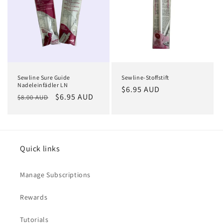
Sewline Sure Guide
Sewline-Stoffstift
Nadeleinfädler LN
Normaler
$6.95 AUD
Normaler
Verkaufspreis
$6.95 AUD
$8.00 AUD
Preis
Preis
Quick links
Manage Subscriptions
Rewards
Tutorials