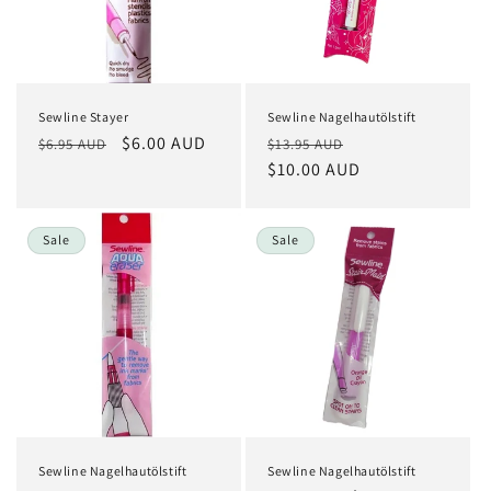
Sewline Stayer
Sewline Nagelhautölstift
Normaler
Verkaufspreis
$6.00 AUD
Normaler
Verkaufspreis
$6.95 AUD
$13.95 AUD
Preis
Preis
$10.00 AUD
Sale
Sale
Sewline Nagelhautölstift
Sewline Nagelhautölstift