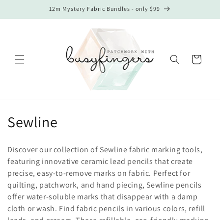
Direkt
12m Mystery Fabric Bundles - only $99
zum
Inhalt
Warenkorb
K
Sewline
a
Discover our collection of Sewline fabric marking tools,
t
featuring innovative ceramic lead pencils that create
precise, easy-to-remove marks on fabric. Perfect for
e
quilting, patchwork, and hand piecing, Sewline pencils
g
offer water-soluble marks that disappear with a damp
cloth or wash. Find fabric pencils in various colors, refill
o