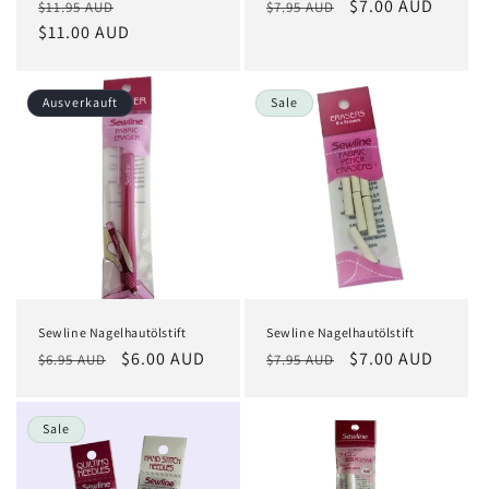
Normaler
Verkaufspreis
Normaler
Verkaufspreis
$7.00 AUD
$11.95 AUD
$7.95 AUD
Preis
$11.00 AUD
Preis
Ausverkauft
Sale
Sewline Nagelhautölstift
Sewline Nagelhautölstift
Normaler
Verkaufspreis
$6.00 AUD
Normaler
Verkaufspreis
$7.00 AUD
$6.95 AUD
$7.95 AUD
Preis
Preis
Sale