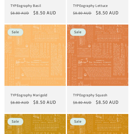
TYPEography Basil
TYPEography Lettuce
Normaler
Verkaufspreis
$8.50 AUD
Normaler
Verkaufspreis
$8.50 AUD
$8.80 AUD
$8.80 AUD
Preis
Preis
Sale
Sale
TYPEography Marigold
TYPEography Squash
Normaler
Verkaufspreis
$8.50 AUD
Normaler
Verkaufspreis
$8.50 AUD
$8.80 AUD
$8.80 AUD
Preis
Preis
Sale
Sale