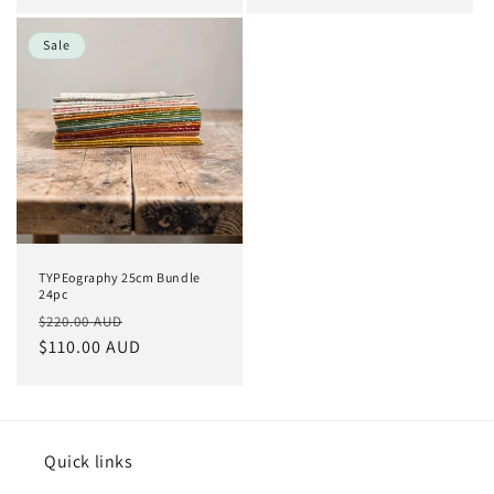
Sale
TYPEography 25cm Bundle
24pc
Normaler
Verkaufspreis
$220.00 AUD
Preis
$110.00 AUD
Quick links