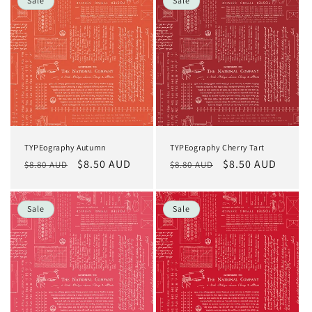
Sale
Sale
TYPEography Autumn
TYPEography Cherry Tart
Normaler
Verkaufspreis
$8.50 AUD
Normaler
Verkaufspreis
$8.50 AUD
$8.80 AUD
$8.80 AUD
Preis
Preis
Sale
Sale