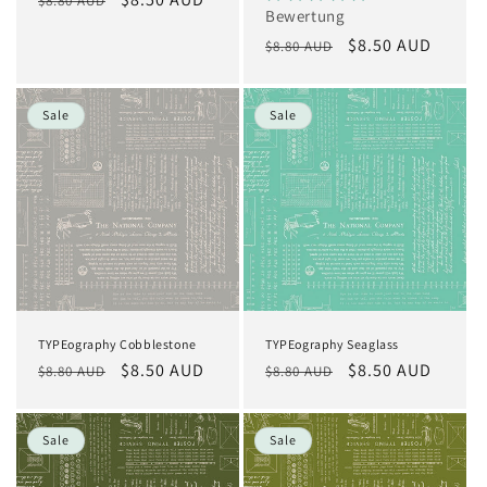
$8.80 AUD
Bewertung
Preis
Normaler
Verkaufspreis
$8.50 AUD
$8.80 AUD
Preis
Sale
Sale
TYPEography Cobblestone
TYPEography Seaglass
Normaler
Verkaufspreis
$8.50 AUD
Normaler
Verkaufspreis
$8.50 AUD
$8.80 AUD
$8.80 AUD
Preis
Preis
Sale
Sale