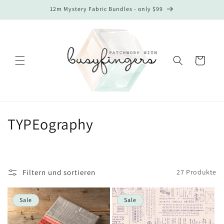
Direkt
12m Mystery Fabric Bundles - only $99
zum
Inhalt
Warenkorb
K
TYPEography
a
t
Filtern und sortieren
27 Produkte
e
g
Sale
Sale
o