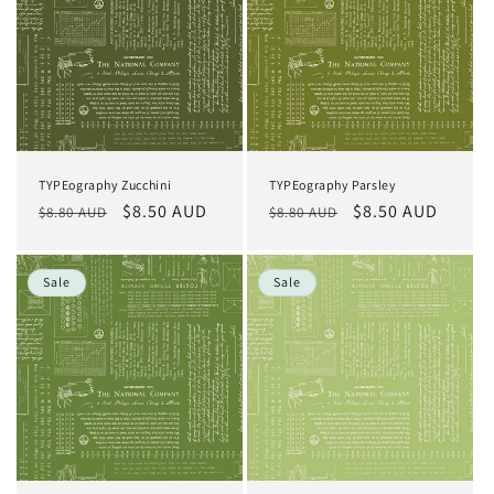
TYPEography Zucchini
TYPEography Parsley
Normaler
Verkaufspreis
$8.50 AUD
Normaler
Verkaufspreis
$8.50 AUD
$8.80 AUD
$8.80 AUD
Preis
Preis
Sale
Sale