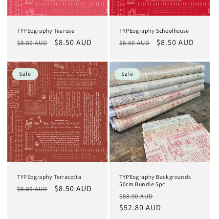
TYPEography Tearose
TYPEography Schoolhouse
Normaler
Verkaufspreis
$8.50 AUD
Normaler
Verkaufspreis
$8.50 AUD
$8.80 AUD
$8.80 AUD
Preis
Preis
Sale
Sale
TYPEography Terracotta
TYPEography Backgrounds
50cm Bundle 5pc
Normaler
Verkaufspreis
$8.50 AUD
$8.80 AUD
Normaler
Verkaufspreis
$88.00 AUD
Preis
Preis
$52.80 AUD