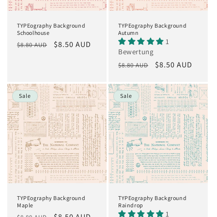
TYPEography Background
TYPEography Background
Schoolhouse
Autumn
1
Normaler
Verkaufspreis
$8.50 AUD
$8.80 AUD
Bewertung
Preis
Normaler
Verkaufspreis
$8.50 AUD
$8.80 AUD
Preis
Sale
Sale
TYPEography Background
TYPEography Background
Maple
Raindrop
1
Normaler
Verkaufspreis
$8.50 AUD