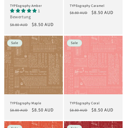
TYPEography Amber
TYPEography Caramel
1
Normaler
Verkaufspreis
$8.50 AUD
$8.80 AUD
Bewertung
Preis
Normaler
Verkaufspreis
$8.50 AUD
$8.80 AUD
Preis
Sale
Sale
TYPEography Maple
TYPEography Coral
Normaler
Verkaufspreis
$8.50 AUD
Normaler
Verkaufspreis
$8.50 AUD
$8.80 AUD
$8.80 AUD
Preis
Preis