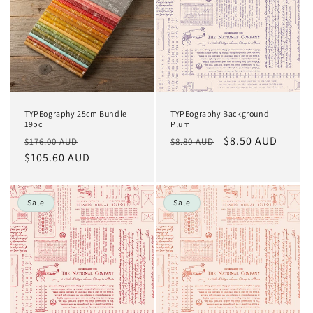
r
i
e
:
TYPEography 25cm Bundle
TYPEography Background
19pc
Plum
Normaler
Verkaufspreis
Normaler
Verkaufspreis
$8.50 AUD
$176.00 AUD
$8.80 AUD
Preis
$105.60 AUD
Preis
Sale
Sale