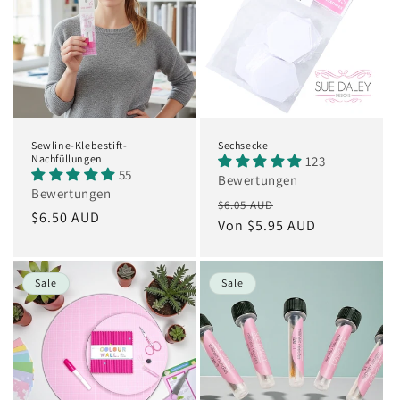
r
i
e
:
Sewline-Klebestift-
Sechsecke
Nachfüllungen
123
55
Bewertungen
Bewertungen
Normaler
Verkaufspreis
$6.05 AUD
Normaler
$6.50 AUD
Preis
Von $5.95 AUD
Preis
Sale
Sale