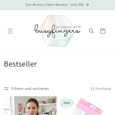
Direkt
12m Mystery Fabric Bundles - only $99
zum
Inhalt
Warenkorb
K
Bestseller
a
t
Filtern und sortieren
22 Produkte
e
g
Sale
o