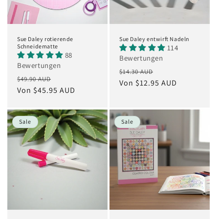
Sue Daley rotierende
Sue Daley entwirft Nadeln
Schneidematte
114
88
Bewertungen
Bewertungen
Normaler
Verkaufspreis
$14.30 AUD
Normaler
Verkaufspreis
$49.90 AUD
Preis
Von $12.95 AUD
Preis
Von $45.95 AUD
Sale
Sale