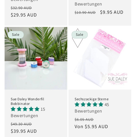
Bewertungen
Normaler
Verkaufspreis
$32.90 AUD
Normaler
Verkaufspreis
$9.95 AUD
$10.90 AUD
Preis
$29.95 AUD
Preis
Sale
Sale
Sue Daley Wonderfil
Sechszackige Sterne
Bobbinator
45
15
Bewertungen
Bewertungen
Normaler
Verkaufspreis
$6.05 AUD
Normaler
Verkaufspreis
$49.30 AUD
Preis
Von $5.95 AUD
Preis
$39.95 AUD