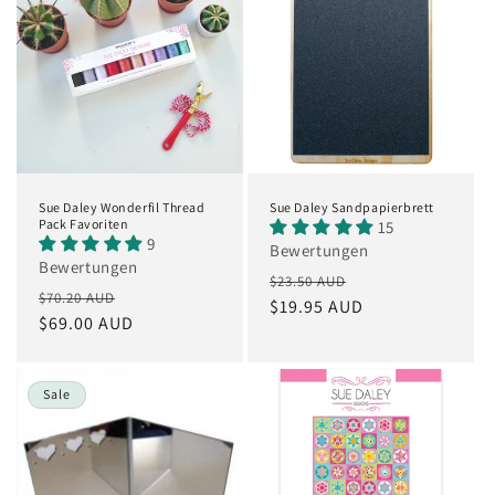
Sue Daley Wonderfil Thread
Sue Daley Sandpapierbrett
Pack Favoriten
15
9
Bewertungen
Bewertungen
Normaler
Verkaufspreis
$23.50 AUD
Normaler
Verkaufspreis
$70.20 AUD
Preis
$19.95 AUD
Preis
$69.00 AUD
Sale