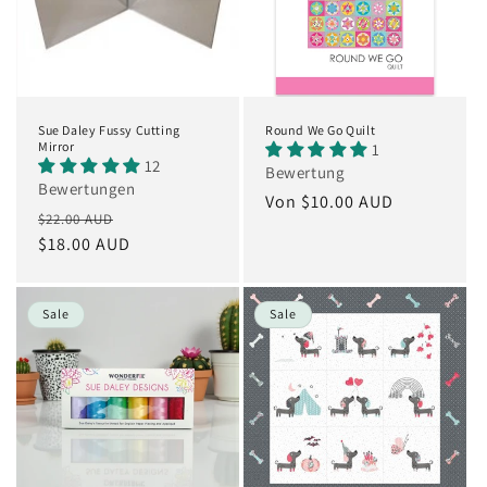
Sue Daley Fussy Cutting
Round We Go Quilt
Mirror
1
12
Bewertung
Bewertungen
Normaler
Von $10.00 AUD
Normaler
Verkaufspreis
$22.00 AUD
Preis
Preis
$18.00 AUD
Sale
Sale