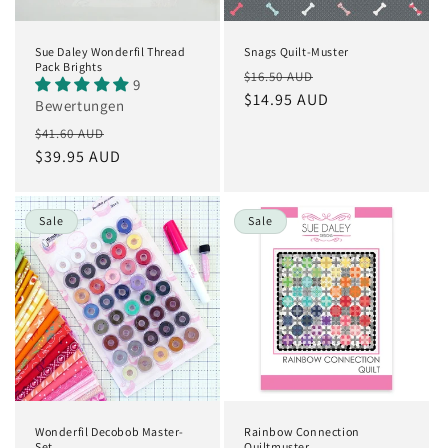
Sue Daley Wonderfil Thread
Snags Quilt-Muster
Pack Brights
Normaler
Verkaufspreis
$16.50 AUD
9
Preis
$14.95 AUD
Bewertungen
Normaler
Verkaufspreis
$41.60 AUD
Preis
$39.95 AUD
Sale
Sale
Wonderfil Decobob Master-
Rainbow Connection
Set
Quiltmuster