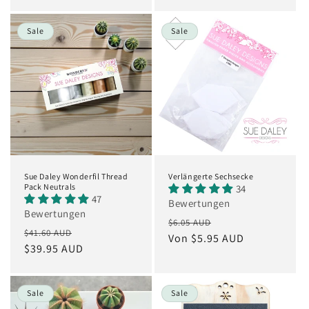
Sale
Sale
Sue Daley Wonderfil Thread
Verlängerte Sechsecke
Pack Neutrals
34
47
Bewertungen
Bewertungen
Normaler
Verkaufspreis
$6.05 AUD
Normaler
Verkaufspreis
$41.60 AUD
Preis
Von $5.95 AUD
Preis
$39.95 AUD
Sale
Sale