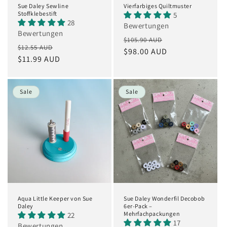
Sue Daley Sewline
Vierfarbiges Quiltmuster
Stoffklebestift
5
28
Bewertungen
Bewertungen
Normaler
Verkaufspreis
$105.90 AUD
Normaler
Verkaufspreis
$12.55 AUD
Preis
$98.00 AUD
Preis
$11.99 AUD
Sale
Sale
Aqua Little Keeper von Sue
Sue Daley Wonderfil Decobob
Daley
6er-Pack –
Mehrfachpackungen
22
17
Bewertungen