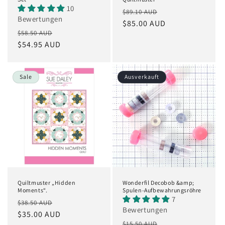
10
Normaler
Verkaufspreis
$89.10 AUD
Bewertungen
Preis
$85.00 AUD
Normaler
Verkaufspreis
$58.50 AUD
Preis
$54.95 AUD
Sale
Ausverkauft
Quiltmuster „Hidden
Wonderfil Decobob &amp;
Moments“.
Spulen-Aufbewahrungsröhre
7
Normaler
Verkaufspreis
$38.50 AUD
Bewertungen
Preis
$35.00 AUD
Normaler
Verkaufspreis
$15.50 AUD