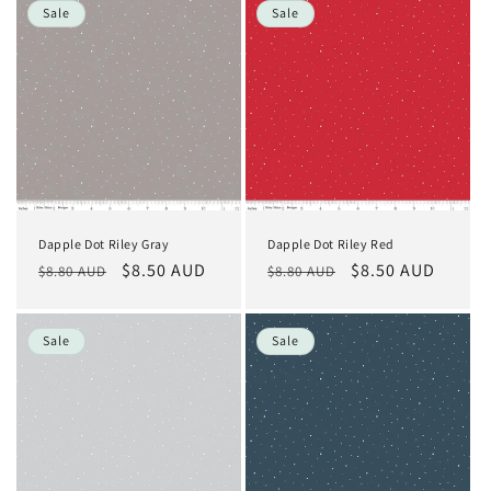
Sale
Sale
Dapple Dot Riley Gray
Dapple Dot Riley Red
Normaler
Verkaufspreis
$8.50 AUD
Normaler
Verkaufspreis
$8.50 AUD
$8.80 AUD
$8.80 AUD
Preis
Preis
Sale
Sale