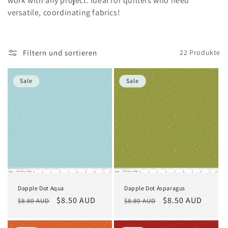
work with any project. Ideal for quilters who need
r
versatile, coordinating fabrics!
i
e
Filtern und sortieren
22 Produkte
:
Sale
Sale
Dapple Dot Aqua
Dapple Dot Asparagus
Normaler
Verkaufspreis
$8.50 AUD
Normaler
Verkaufspreis
$8.50 AUD
$8.80 AUD
$8.80 AUD
Preis
Preis