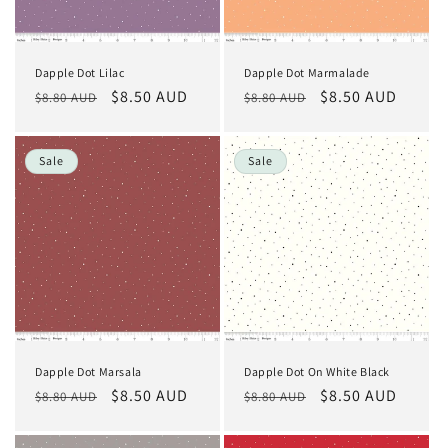
Dapple Dot Lilac
Dapple Dot Marmalade
Normaler
Verkaufspreis
$8.50 AUD
Normaler
Verkaufspreis
$8.50 AUD
$8.80 AUD
$8.80 AUD
Preis
Preis
Sale
Sale
Dapple Dot Marsala
Dapple Dot On White Black
Normaler
Verkaufspreis
$8.50 AUD
Normaler
Verkaufspreis
$8.50 AUD
$8.80 AUD
$8.80 AUD
Preis
Preis