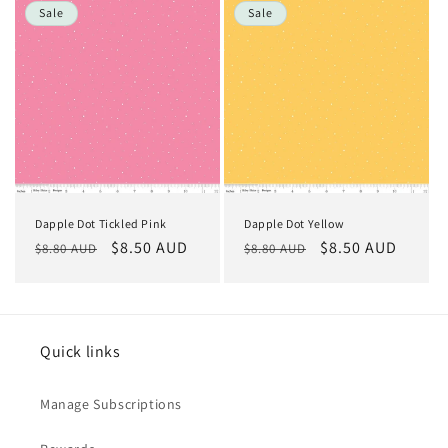
Sale
Sale
Dapple Dot Tickled Pink
Dapple Dot Yellow
Normaler
Verkaufspreis
$8.50 AUD
Normaler
Verkaufspreis
$8.50 AUD
$8.80 AUD
$8.80 AUD
Preis
Preis
Quick links
Manage Subscriptions