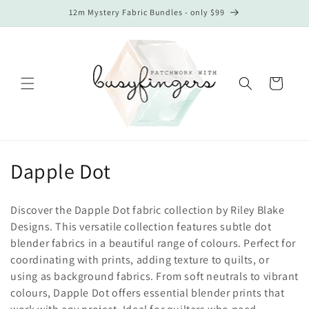
Direkt
12m Mystery Fabric Bundles - only $99
zum
Inhalt
Warenkorb
K
Dapple Dot
a
Discover the Dapple Dot fabric collection by Riley Blake
t
Designs. This versatile collection features subtle dot
blender fabrics in a beautiful range of colours. Perfect for
e
coordinating with prints, adding texture to quilts, or
g
using as background fabrics. From soft neutrals to vibrant
colours, Dapple Dot offers essential blender prints that
o