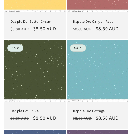
Dapple Dot Butter Cream
Dapple Dot Canyon Rose
Normaler
Verkaufspreis
$8.50 AUD
Normaler
Verkaufspreis
$8.50 AUD
$8.80 AUD
$8.80 AUD
Preis
Preis
Sale
Sale
Dapple Dot Chive
Dapple Dot Cottage
Normaler
Verkaufspreis
$8.50 AUD
Normaler
Verkaufspreis
$8.50 AUD
$8.80 AUD
$8.80 AUD
Preis
Preis