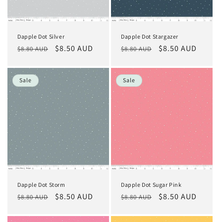
Dapple Dot Silver
Dapple Dot Stargazer
Normaler
Verkaufspreis
$8.50 AUD
Normaler
Verkaufspreis
$8.50 AUD
$8.80 AUD
$8.80 AUD
Preis
Preis
Sale
Sale
Dapple Dot Storm
Dapple Dot Sugar Pink
Normaler
Verkaufspreis
$8.50 AUD
Normaler
Verkaufspreis
$8.50 AUD
$8.80 AUD
$8.80 AUD
Preis
Preis